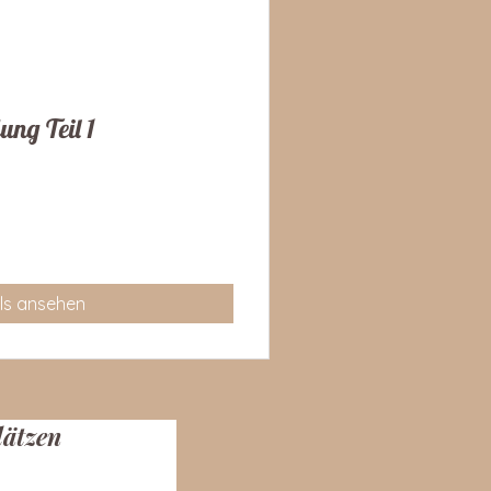
ng Teil 1
ls ansehen
lätzen